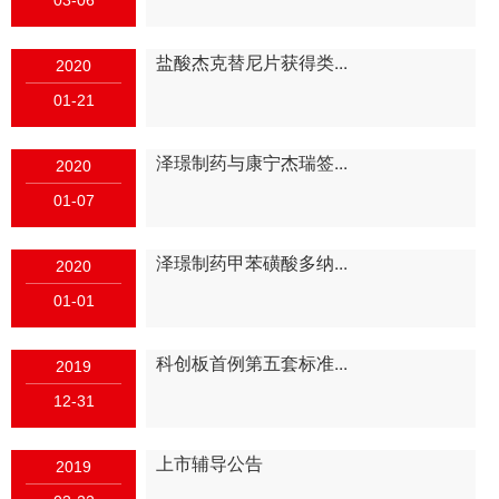
03-06
盐酸杰克替尼片获得类...
2020
01-21
泽璟制药与康宁杰瑞签...
2020
01-07
泽璟制药甲苯磺酸多纳...
2020
01-01
科创板首例第五套标准...
2019
12-31
上市辅导公告
2019