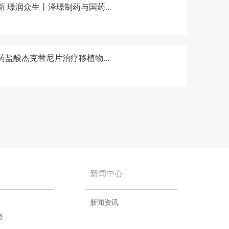
新 璟润众生丨泽璟制药与国药...
药盐酸杰克替尼片治疗移植物...
新闻中心
新闻资讯
璟