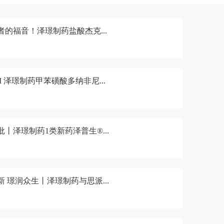
者的福音！泽璟制药盐酸杰克...
 I 泽璟制药甲苯磺酸多纳非尼...
批丨泽璟制药1类新药泽普生®...
新 璟润众生丨泽璟制药与思派...