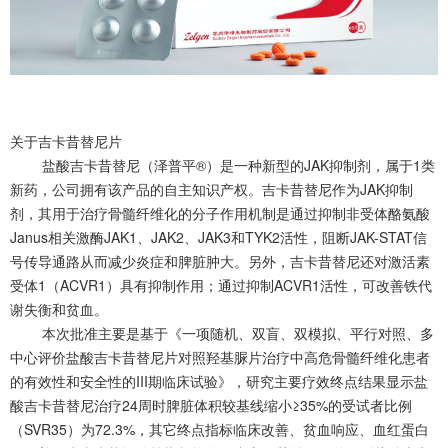
关于吉卡昔替尼片
盐酸吉卡昔替尼（泽普平®）是一种新型的JAK抑制剂，属于1类
新药，公司拥有该产品的自主知识产权。吉卡昔替尼作为JAK抑制
剂，其用于治疗骨髓纤维化的分子作用机制是通过抑制非受体酪氨酸
Janus相关激酶JAK1、JAK2、JAK3和TYK2活性，阻断JAK-STAT信
号传导通路从而减少炎症和脾脏肿大。另外，吉卡昔替尼还对激活素
受体1（ACVR1）具有抑制作用；通过抑制ACVR1活性，可改善铁代
谢失衡和贫血。
本次批准主要是基于《一项随机、双盲、双模拟、平行对照、多
中心评价盐酸吉卡昔替尼片对照羟基脲片治疗中高危骨髓纤维化患者
的有效性和安全性的III期临床试验》，研究主要疗效终点结果显示盐
酸吉卡昔替尼治疗24周时脾脏体积较基线缩小≥35%的受试者比例
（SVR35）为72.3%，其它终点指标临床改善、贫血响应、血红蛋白