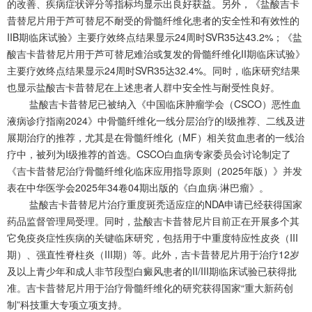
的改善、疾病症状评分等指标均显示出良好获益。另外，《盐酸吉卡
昔替尼片用于芦可替尼不耐受的骨髓纤维化患者的安全性和有效性的
IIB期临床试验》主要疗效终点结果显示24周时SVR35达43.2%；《盐
酸吉卡昔替尼片用于芦可替尼难治或复发的骨髓纤维化II期临床试验》
主要疗效终点结果显示24周时SVR35达32.4%。同时，临床研究结果
也显示盐酸吉卡昔替尼在上述患者人群中安全性与耐受性良好。
盐酸吉卡昔替尼已被纳入《中国临床肿瘤学会（CSCO）恶性血
液病诊疗指南2024》中骨髓纤维化一线分层治疗的I级推荐、二线及进
展期治疗的推荐，尤其是在骨髓纤维化（MF）相关贫血患者的一线治
疗中，被列为I级推荐的首选。CSCO白血病专家委员会讨论制定了
《吉卡昔替尼治疗骨髓纤维化临床应用指导原则（2025年版）》并发
表在中华医学会2025年34卷04期出版的《白血病·淋巴瘤》。
盐酸吉卡昔替尼片治疗重度斑秃适应症的NDA申请已经获得国家
药品监督管理局受理。同时，盐酸吉卡昔替尼片目前正在开展多个其
它免疫炎症性疾病的关键临床研究，包括用于中重度特应性皮炎（III
期）、强直性脊柱炎（III期）等。此外，吉卡昔替尼片用于治疗12岁
及以上青少年和成人非节段型白癜风患者的II/III期临床试验已获得批
准。吉卡昔替尼片用于治疗骨髓纤维化的研究获得国家“重大新药创
制”科技重大专项立项支持。