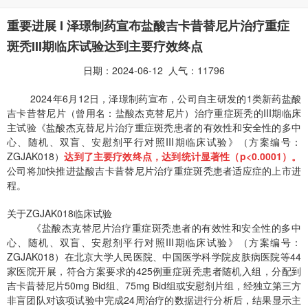
重要进展 I 泽璟制药宣布盐酸吉卡昔替尼片治疗重症
斑秃III期临床试验达到主要疗效终点
日期：2024-06-12 人气：11796
2024年6月12日，泽璟制药宣布，公司自主研发的1类新药盐酸
吉卡昔替尼片（曾用名：盐酸杰克替尼片）治疗重症斑秃的III期临床
主试验《盐酸杰克替尼片治疗重症斑秃患者的有效性和安全性的多中
心、随机、双盲、安慰剂平行对照III期临床试验》（方案编号：
ZGJAK018）
达到了主要疗效终点，达到统计显著性（
p
<0.0001）。
公司将加快推进盐酸吉卡昔替尼片治疗重症斑秃患者适应症的上市进
程。
关于ZGJAK018临床试验
《盐酸杰克替尼片治疗重症斑秃患者的有效性和安全性的多中
心、随机、双盲、安慰剂平行对照III期临床试验》（方案编号：
ZGJAK018）在北京大学人民医院、中国医学科学院皮肤病医院等44
家医院开展，符合方案要求的425例重症斑秃患者随机入组，分配到
吉卡昔替尼片50mg Bid组、75mg Bid组或安慰剂片组，经独立第三方
非盲团队对该项试验中完成24周治疗的数据进行分析后，结果显示主