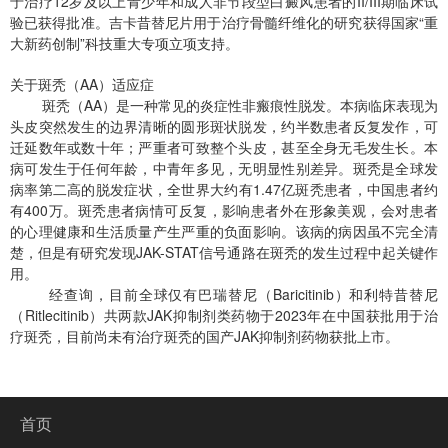
于治疗12岁及以上青少年和成人非节段型白癜风患者的II/III期临床试
验已获得批准。吉卡昔替尼片用于治疗骨髓纤维化的研究获得国家“重
大新药创制”科技重大专项立项支持。
关于斑秃（AA）适应症
斑秃（AA）是一种常见的炎症性非瘢痕性脱发。本病临床表现为
头皮突然发生的边界清晰的圆形斑状脱发，约半数患者反复发作，可
迁延数年或数十年；严重者可致整个头皮，甚至全身无毛发生长。本
病可发生于任何年龄，中青年多见，无明显性别差异。斑秃是全球发
病率第二高的脱发症状，全世界大约有1.47亿斑秃患者，中国患者约
有400万。斑秃患者病情可反复，影响患者外在形象美观，会对患者
的心理健康和生活质量产生严重的负面影响。该病的病因虽不完全清
楚，但是有研究发现JAK-STAT信号通路在斑秃的发生过程中起关键作
用。
经查询，目前全球仅有巴瑞替尼（Baricitinib）和利特昔替尼
（Ritlecitinib）共两款JAK抑制剂类药物于2023年在中国获批用于治
疗斑秃，目前尚未有治疗斑秃的国产JAK抑制剂药物获批上市。
首页