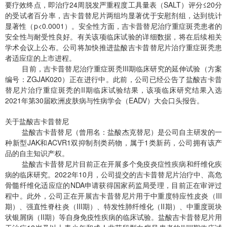
要疗效终点，即治疗24周脱发严重程度工具量表（SALT）评分≤20分
的受试者百分率，吉卡昔替尼片两组均显著优于安慰剂组，达到统计
显著性（
p
<0.0001）。安全性方面，吉卡昔替尼治疗重症斑秃患者的
安全性与耐受性良好。有关该项临床试验的详细数据，将在后续相关
学术会议上公布。公司将加快推进盐酸吉卡昔替尼片治疗重症斑秃患
者适应症的上市进程。
目前，吉卡昔替尼治疗重症斑秃III期临床研究的延伸试验（方案
编号：ZGJAK020）正在进行中。此前，公司已经公告了盐酸吉卡昔
替尼片治疗重症斑秃的II期临床试验结果，该项临床研究结果入选
2021年第30届欧洲皮肤病与性病学会（EADV）大会口头报告。
关于盐酸吉卡昔替尼
盐酸吉卡昔替尼（曾用名：盐酸杰克替尼）是公司自主研发的一
种新型JAK和ACVR1双抑制剂类药物，属于1类新药，公司拥有该产
品的自主知识产权。
盐酸吉卡昔替尼片目前正在开展多个免疫炎症性疾病和纤维化疾
病的临床研究。2022年10月，公司提交的吉卡昔替尼片治疗中、高危
骨髓纤维化适应症的NDA申请获得国家药监局受理，目前正在审评过
程中。此外，公司正在开展吉卡昔替尼片用于中重度特应性皮炎（III
期）、强直性脊柱炎（III期）、特发性肺纤维化（II期）、中重度斑块
状银屑病（II期）等自身免疫性疾病的临床试验。盐酸吉卡昔替尼片用