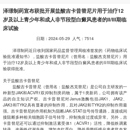
泽璟制药宣布获批开展盐酸吉卡昔替尼片用于治疗12
岁及以上青少年和成人非节段型白癜风患者的II/III期临
床试验
日期：2024-05-29 人气：7514
泽璟制药近日收到国家药品监督管理局核准签发的《药物临床试
验批准通知书》，盐酸吉卡昔替尼片（曾用名：盐酸杰克替尼片）用
于治疗12岁及以上青少年和成人非节段型白癜风患者的II/III期临床试
验获得批准。
关于盐酸吉卡昔替尼
盐酸吉卡昔替尼（曾用名：盐酸杰克替尼）是公司自主研发的一
种新型JAK和ACVR1双抑制剂类药物，属于1类新药，公司拥有该产
品的自主知识产权。吉卡昔替尼对Janus激酶包括JAK1、JAK2、
JAK3和TYK2具有显著的抑制作用，且对JAK2和TYK2的抑制作用最
强。吉卡昔替尼的作用机制为阻断JAK-STAT信号传导通路，直接或间
接阻断多种相关细胞因子信号转导，抑制免疫过度或异常。另外，吉
卡昔替尼还可以通过抑制激活素受体1（ACVR1）活性，降低铁调素
转录，改善铁代谢失衡，增加血红蛋白，降低骨髓纤维化患者贫血发