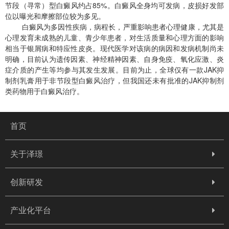
节段（寻常）型白癜风约占85%。白癜风全身均可发病，皮损好发部
位以曝光和摩擦部位较为多见。
白癜风为多因性疾病，病程长，严重影响患者心理健康，尤其是
心理发育未成熟的儿童、青少年患者，对生活质量和心理方面的影响
相当于银屑病和特应性皮炎。现代医学对该病的病因和发病机制尚未
明确，目前认为遗传因素、神经精神因素、自身免疫、氧化应激、炎
症介质的产生等均参与其发生发展。目前为止，全球仅有一款JAK抑
制剂乳膏用于非节段型白癜风治疗，但我国还未有批准的JAK抑制剂
类药物用于白癜风治疗。
首页
关于泽璟
创新研发
产业化平台