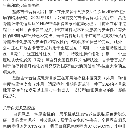
生率和减少输血依赖。
盐酸吉卡昔替尼片目前正在开展多个免疫炎症性疾病和纤维化疾
病的临床研究。2022年10月，公司提交的吉卡昔替尼片治疗中、高危
骨髓纤维化适应症的NDA申请获得国家药监局受理，目前正在审评过
程中；同时，吉卡昔替尼片用于芦可替尼不耐受患者的安全性和有效
性的IIB期临床试验已经完成、吉卡昔替尼片用于芦可替尼复发/难治的
骨髓纤维化患者的安全性和有效性的IIB期临床试验已经完成。此外，
公司正在开展吉卡昔替尼片用于重症斑秃（III期）、中重度特应性皮
炎（III期）、强直性脊柱炎（III期）、特发性肺纤维化（II期）、中重
度斑块状银屑病（II期）等自身免疫性疾病的临床试验。吉卡昔替尼片
用于治疗骨髓纤维化的研究获得国家“重大新药创制”科技重大专项立
项支持。
盐酸吉卡昔替尼乳膏目前正在开展治疗轻中度斑秃（外用）和轻
中度特应性皮炎（外用）适应症的I/II期临床试验，并于2024年4月获
批开展治疗12岁及以上青少年和成人非节段型白癜风患者的II/III期临
床试验。
关于白癜风适应症
白癜风是一种原发性的、局限性或泛发性的皮肤黏膜色素脱失
症，是临床常见的一种皮肤病，属于自身免疫性疾病。全世界白癜风
患病率报道为0.1% -2％，我国白癜风患病率为0.18%-0.9%，其中非