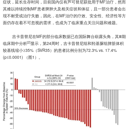
症状，延长生存时间，目前国内仅有芦可替尼获批用于MF治疗，然而
其难以持续控制MF患者脾肿大及相关症状和体征，且一部分患者会出
现不耐受或治疗失败，因此，在MF治疗的疗效、安全性、经济性等方
面仍存在着不可忽视的需求，也成为了临床重点关注问题和难题。
吉卡昔替尼在MF的部分临床数据已在国际舞台崭露头角，其Ⅲ期
[2]
临床期中分析
显示，第24周时，吉卡昔替尼组和羟基脲组脾脏体积
较基线缩小≥35%（SVR35）的患者比例分别为72.3% vs. 17.4%
(
p
≤0.0001) （图1）。