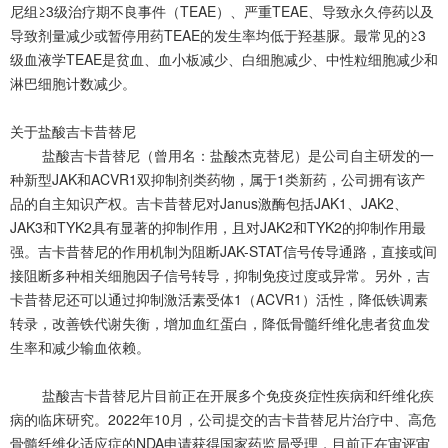
尼组≥3级治疗期不良事件（TEAE）、严重TEAE、导致永久停药以及
导致剂量减少或暂停用药TEAE的发生率均低于羟基脲。最常见的≥3
级血液学TEAE是贫血、血小板减少、白细胞减少、中性粒细胞减少和
淋巴细胞计数减少。
关于盐酸吉卡昔替尼
盐酸吉卡昔替尼（曾用名：盐酸杰克替尼）是公司自主研发的一
种新型JAK和ACVR1双抑制剂类药物，属于1类新药，公司拥有该产
品的自主知识产权。吉卡昔替尼对Janus激酶包括JAK1、JAK2、
JAK3和TYK2具有显著的抑制作用，且对JAK2和TYK2的抑制作用最
强。吉卡昔替尼的作用机制为阻断JAK-STAT信号传导通路，直接或间
接阻断多种相关细胞因子信号转导，抑制免疫过度或异常。另外，吉
卡昔替尼还可以通过抑制激活素受体1（ACVR1）活性，降低铁调素
转录，改善铁代谢失衡，增加血红蛋白，降低骨髓纤维化患者贫血发
生率和减少输血依赖。
盐酸吉卡昔替尼片目前正在开展多个免疫炎症性疾病和纤维化疾
病的临床研究。2022年10月，公司提交的吉卡昔替尼片治疗中、高危
骨髓纤维化适应症的NDA申请获得国家药监局受理，目前正在审评审