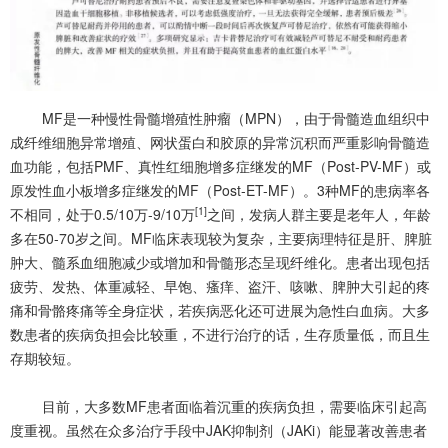
MF是一种慢性骨髓增殖性肿瘤（MPN），由于骨髓造血组织中
成纤维细胞异常增殖、网状蛋白和胶原的异常沉积而严重影响骨髓造
血功能，包括PMF、真性红细胞增多症继发的MF（Post-PV-MF）或
原发性血小板增多症继发的MF（Post-ET-MF）。3种MF的患病率各
[1]
不相同，处于0.5/10万-9/10万
之间，发病人群主要是老年人，年龄
多在50-70岁之间。MF临床表现较为复杂，主要病理特征是肝、脾脏
肿大、髓系血细胞减少或增加和骨髓形态呈现纤维化。患者出现包括
疲劳、发热、体重减轻、早饱、瘙痒、盗汗、咳嗽、脾肿大引起的疼
痛和骨骼疼痛等全身症状，若疾病恶化还可进展为急性白血病。大多
数患者的疾病负担会比较重，不进行治疗的话，生存质量低，而且生
存期较短。
目前，大多数MF患者面临着沉重的疾病负担，需要临床引起高
度重视。虽然在众多治疗手段中JAK抑制剂（JAKi）能显著改善患者