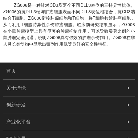
ZG006是一种针对CD3及两个不同DLL3表位的三特异性抗体。
ZG006的抗DLL3端与肿瘤细胞表面不同DLL3表位相结合，抗CD3端
结合T细胞。ZG006衔接肿瘤细胞和T细胞，将T细胞拉近肿瘤细胞，
从而利用T细胞特异性杀伤肿瘤细胞。临床前研究结果显示，ZG006
在小鼠肿瘤模型上具有显著的肿瘤抑制作用，可以导致显著比例的小
鼠肿瘤完全消退，说明ZG006具有强效的肿瘤杀伤作用。ZG006在非
人灵长类动物中显示出毒副作用低等良好的安全性特征。
首页
关于泽璟
创新研发
产业化平台