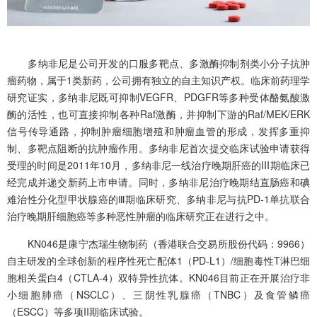
多纳非尼是公司开发的口服多靶点、多激酶抑制剂类小分子抗肿
瘤药物，属于
1
类新药，公司拥有独立的自主知识产权。临床前药理学
研究证实，多纳非尼既可抑制
VEGFR
、
PDGFR
等多种受体酪氨酸激
酶的活性，也可直接抑制各种
Raf
激酶，并抑制下游的
Raf/MEK/ERK
信号传导通路，抑制肿瘤细胞增殖和肿瘤血管的形成，发挥多重抑
制、多靶点阻断的抗肿瘤作用。多纳非尼首次提交临床试验申请获得
受理的时间是
2011
年
10
月，多纳非尼一线治疗晚期肝癌的
III
期临床已
经完成并递交新药上市申请。同时，多纳非尼治疗晚期结直肠癌和碘
难治性分化型甲状腺癌的
Ⅲ
期临床研究、多纳非尼与抗
PD-1
单抗联合
治疗晚期肝细胞癌等多种恶性肿瘤的临床研究正在进行之中。
KN046
是康宁杰瑞生物制药（香港联合交易所股份代码：
9966
）
自主研发的全球创新的程序性死亡配体
1
（
PD-L1
）
/
细胞毒性
T
淋巴细
胞相关蛋白
4
（
CTLA-4
）双特异性抗体。
KN046
目前正在开展治疗非
小细胞肺癌（
NSCLC
）、三阴性乳腺癌（
TNBC
）及食管鳞癌
（
ESCC
）等多项
II
期临床试验。